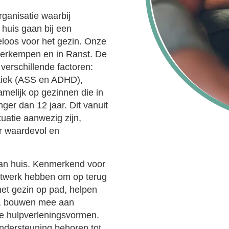
ganisatie waarbij
 huis gaan bij een
eloos voor het gezin. Onze
rderkempen en in Ranst. De
verschillende factoren:
tiek (ASS en ADHD),
melijk op gezinnen die in
ger dan 12 jaar. Dit vanuit
tuatie aanwezig zijn,
r waardevol en
 aan huis. Kenmerkend voor
netwerk hebben om op terug
het gezin op pad, helpen
l, bouwen mee aan
e hulpverleningsvormen.
ndersteuning behoren tot