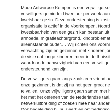
Modo Antwerpse Kempen is een vrijwilligersor
vrijwilligers gemiddeld twee uur per week aan
kwetsbaar gezin. Deze ondersteuning is kost
organisatie is actief in de Voorkempen, Noo
kwetsbaarheid van een gezin kan bestaan uit 
armoede, migratieachtergrond, kindproblema
alleenstaande ouder,… Wij richten ons voorna
verwachting zijn en gezinnen met kinderen jon
de visie dat jonge kinderen meer in de thuissi
waardoor de aanwezigheid van een vrijwillige
ondersteunend kan zijn.
De vrijwilligers gaan langs zoals een vriend
onze gezinnen, is dat zij nu net geen groot 
te vallen. Onze vrijwilligers gaan samen met 
het met het oefenen van de Nederlandse taa
netwerkuitbreiding of zoeken mee naar ander
Ook begeleiding bij huiswerk en opvoedingso