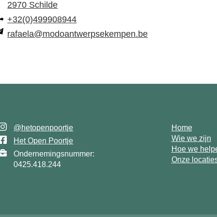
2970 Schilde
+32(0)499908944
rafaela@modoantwerpsekempen.be
@hetopenpoortje
Home
Wie we zijn
Het Open Poortje
Hoe we help
Ondernemingsnummer:
Onze locatie
0425.418.244