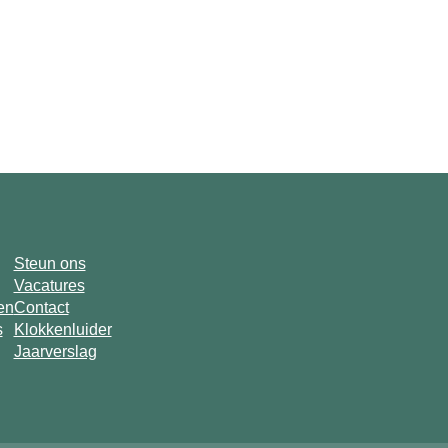
Steun ons
Vacatures
en
Contact
s
Klokkenluider
Jaarverslag