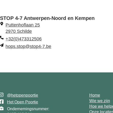
STOP 4-7 Antwerpen-Noord en Kempen
Puttenhoflaan 25
2970 Schilde
+32(0)473312506
hops.stop@stop4-7.be
@hetopenpoortje
Home
Wie we zijn
Het Open Poortje
Hoe we help
Ondernemingsnummer:
Onze locatie