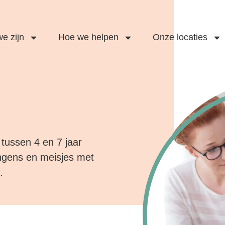
e zijn
Hoe we helpen
Onze locaties
tussen 4 en 7 jaar
jongens en meisjes met
.