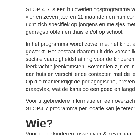
STOP 4-7 is een hulpverleningsprogramma vo
vier en zeven jaar en 11 maanden en hun cont
richt zich specifiek op jongens en meisjes met
gedragsproblemen thuis en/of op school.
In het programma wordt zowel met het kind, a
gewerkt. Het bestaat daarom uit drie verschi
sociale vaardigheidstraining voor de kindere
leerkrachtbijeenkomsten. Bovendien zijn er i
aan huis en verschillende contacten met de l
Op die manier krijgt de pedagogische, preve
draagvlak, wat de kans op een goed en langdu
Voor uitgebreidere informatie en een overzich
STOP4-7 programma per locatie kan je tere
Wie?
Voor jonge kinderen tussen vier & zeven jaa