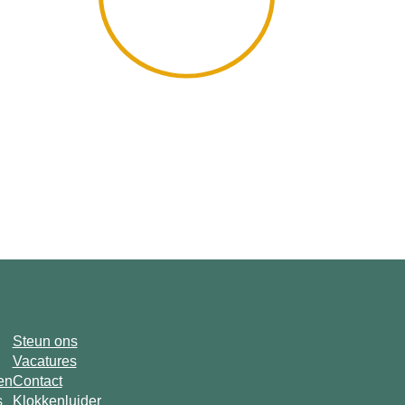
Steun ons
Vacatures
en
Contact
s
Klokkenluider