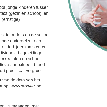
or jonge kinderen tussen
ext (gezin en school), en
 (ernstige)
ls de ouders en de school
llende onderdelen: een
n, ouderbijeenkomsten en
ndividuele begeleidingen
eerkrachten op school.
ntieve aanpak een breed
rig resultaat vergroot.
t van de data van het
cht op
www.stop4-7.be
.
r en 11 maanden, met